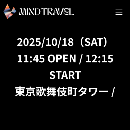
2025/10/18（SAT）
11:45 OPEN / 12:15
START
東京歌舞伎町タワー /
Zepp Shinjuku